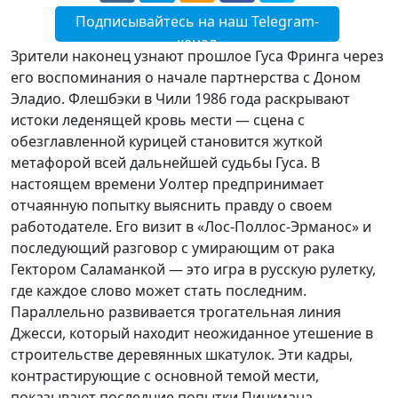
Подписывайтесь на наш Telegram-
канал
Зрители наконец узнают прошлое Гуса Фринга через
его воспоминания о начале партнерства с Доном
Эладио. Флешбэки в Чили 1986 года раскрывают
истоки леденящей кровь мести — сцена с
обезглавленной курицей становится жуткой
метафорой всей дальнейшей судьбы Гуса. В
настоящем времени Уолтер предпринимает
отчаянную попытку выяснить правду о своем
работодателе. Его визит в «Лос-Поллос-Эрманос» и
последующий разговор с умирающим от рака
Гектором Саламанкой — это игра в русскую рулетку,
где каждое слово может стать последним.
Параллельно развивается трогательная линия
Джесси, который находит неожиданное утешение в
строительстве деревянных шкатулок. Эти кадры,
контрастирующие с основной темой мести,
показывают последние попытки Пинкмана