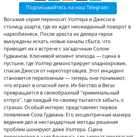
Подписывайтесь на наш Telegram-
канал
Восьмая серия переносит Уолтера и Джесси в
столицу азарта, где их ждет неожиданный поворот в
наркобизнесе. После ареста их дилера герои
вынуждены искать новые каналы сбыта, что
приводит их к встрече с загадочным Солом
Гудманом. Ключевой момент эпизода — сцена в
пустыне, где Уолтер демонстрирует хладнокровие,
спасая Джесси от наркоторговцев. Этот инцидент
становится переломным — теперь они понимают,
что играют в опасной лиге. Их бегство в Вегас
превращается в своеобразный "криминальный
отпуск", где каждый по-своему пытается забыть о
страхах. Особый интерес представляет первое
появление Сола Гудмана. Его эксцентричная манера
ведения дел и нестандартные методы решения
проблем шокируют даже Уолтера. Сцена
переговоров в зале боулинга, где адвокат предлагает